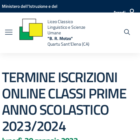
Vai ai contenuti
Vai al menu di navigazione
Vai al footer
Ministero dell'Istruzione e del
Accedi
Merito
Liceo Classico
Linguistico e Scienze
Umane
"B. R. Motzo"
Quartu Sant'Elena (CA)
TERMINE ISCRIZIONI
ONLINE CLASSI PRIME
ANNO SCOLASTICO
2023/2024