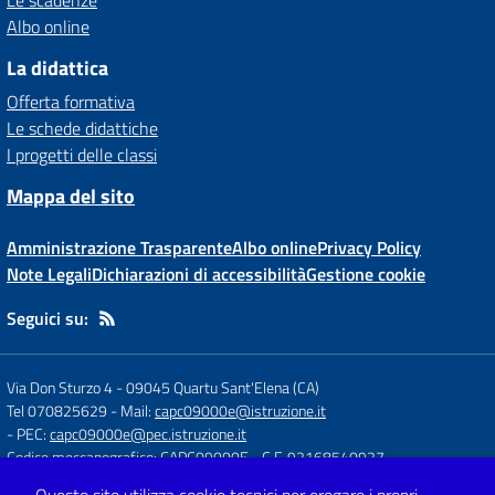
Le scadenze
Albo online
La didattica
Offerta formativa
Le schede didattiche
I progetti delle classi
Mappa del sito
Amministrazione Trasparente
Albo online
Privacy Policy
Note Legali
Dichiarazioni di accessibilità
Gestione cookie
Seguici su:
Via Don Sturzo 4
-
09045 Quartu Sant'Elena (CA)
Tel 070825629
- Mail:
capc09000e@istruzione.it
- PEC:
capc09000e@pec.istruzione.it
Codice meccanografico: CAPC09000E
- C.F. 92168540927