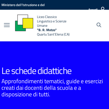
Vai ai contenuti
Vai al menu di navigazione
Vai al footer
Ministero dell'Istruzione e del
Accedi
Merito
Liceo Classico
Linguistico e Scienze
Umane
"B. R. Motzo"
Quartu Sant'Elena (CA)
Le schede didattiche
Approfondimenti tematici, guide e esercizi
creati dai docenti della scuola e a
disposizione di tutti.