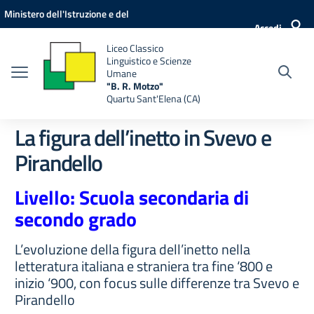
Vai ai contenuti
Vai al menu di navigazione
Vai al footer
Ministero dell'Istruzione e del
Accedi
Merito
Liceo Classico
Linguistico e Scienze
Umane
"B. R. Motzo"
Quartu Sant'Elena (CA)
La figura dell’inetto in Svevo e
Pirandello
Livello: Scuola secondaria di
secondo grado
L’evoluzione della figura dell’inetto nella
letteratura italiana e straniera tra fine ‘800 e
inizio ‘900, con focus sulle differenze tra Svevo e
Pirandello