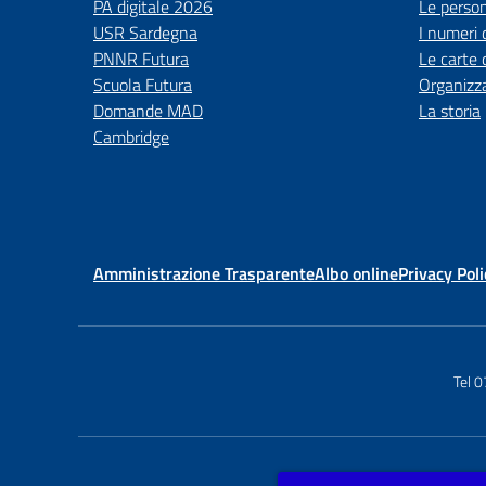
PA digitale 2026
Le perso
USR Sardegna
I numeri 
PNNR Futura
Le carte 
Scuola Futura
Organizz
Domande MAD
La storia
Cambridge
Amministrazione Trasparente
Albo online
Privacy Poli
Tel 