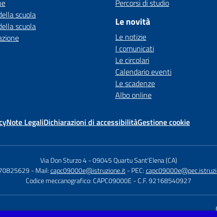
ne
Percorsi di studio
della scuola
Le novità
della scuola
Le notizie
azione
I comunicati
Le circolari
Calendario eventi
Le scadenze
Albo online
cy
Note Legali
Dichiarazioni di accessibilità
Gestione cookie
Via Don Sturzo 4
-
09045 Quartu Sant'Elena (CA)
070825629
- Mail:
capc09000e@istruzione.it
- PEC:
capc09000e@pec.istruzio
Codice meccanografico: CAPC09000E
- C.F. 92168540927