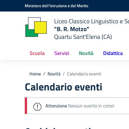
Vai ai contenuti
Vai al menu di navigazione
Vai al footer
Ministero dell'Istruzione e del Merito
Liceo Classico Linguistico e
"B. R. Motzo"
Quartu Sant'Elena (CA)
Scuola
Servizi
Novità
Didattica
Home
Novità
Calendario eventi
Calendario eventi
Attenzione
Nessun evento in corso!