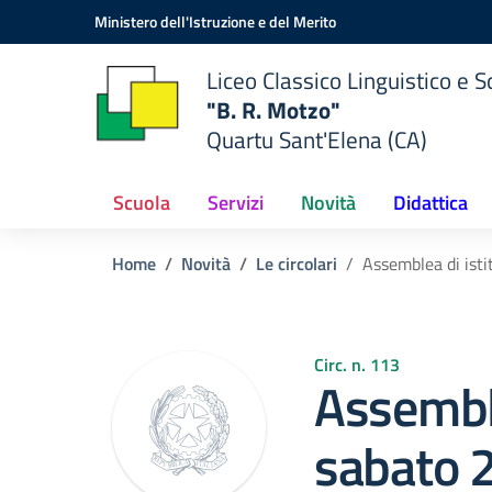
Vai ai contenuti
Vai al menu di navigazione
Vai al footer
Ministero dell'Istruzione e del Merito
Liceo Classico Linguistico e
"B. R. Motzo"
Quartu Sant'Elena (CA)
Scuola
Servizi
Novità
Didattica
Home
Novità
Le circolari
Assemblea di ist
Circ. n. 113
Assemble
sabato 