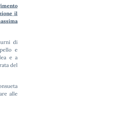
gimento
zione il
 massima
turni di
ppello e
lea e a
rata del
onsueta
are alle