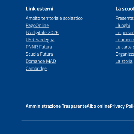
Link esterni
La scuo
Ambito territoriale scolastico
Presenta
PagoOnline
I luoghi
PA digitale 2026
Le perso
USR Sardegna
I numeri 
PNNR Futura
Le carte 
Scuola Futura
Organizz
Domande MAD
La storia
Cambridge
Amministrazione Trasparente
Albo online
Privacy Poli