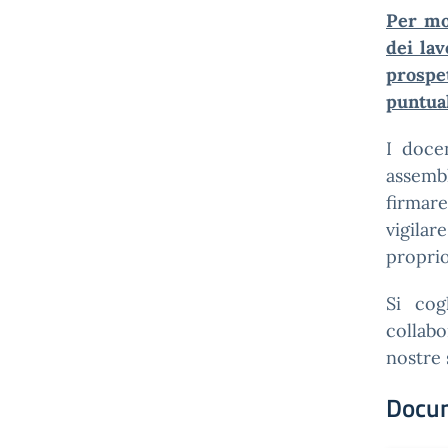
Per mo
dei lav
prospet
puntual
I docen
assembl
firmar
vigilar
proprio
Si cog
collabo
nostre 
Docu