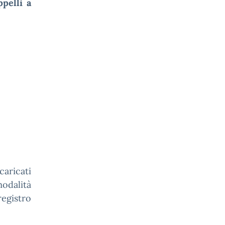
ppelli a
caricati
odalità
egistro