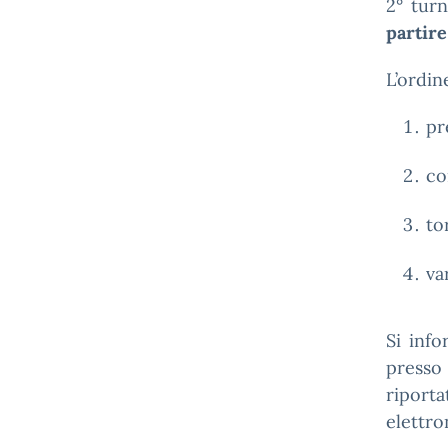
2° tur
partire
L’ordin
pr
co
to
va
Si info
presso
riport
elettro