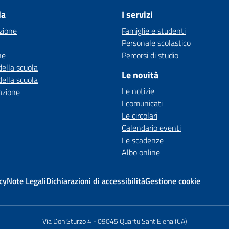
la
I servizi
zione
Famiglie e studenti
Personale scolastico
ne
Percorsi di studio
della scuola
Le novità
della scuola
Le notizie
azione
I comunicati
Le circolari
Calendario eventi
Le scadenze
Albo online
cy
Note Legali
Dichiarazioni di accessibilità
Gestione cookie
Via Don Sturzo 4
-
09045 Quartu Sant'Elena (CA)