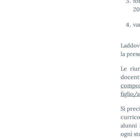
fo
20
va
Laddove
la pres
Le riun
docenti
compone
figlio/a
Si prec
currico
alunni 
ogni st