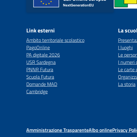
Link esterni
La scuo
Ambito territoriale scolastico
Presenta
PagoOnline
I luoghi
PA digitale 2026
Le perso
USR Sardegna
I numeri 
PNNR Futura
Le carte 
Scuola Futura
Organizz
Domande MAD
La storia
Cambridge
Amministrazione Trasparente
Albo online
Privacy Poli