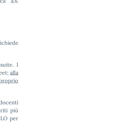
ca a.s.
richiede
suite. I
eet;
alla
 proprio
(docenti
riti più
 GLO per