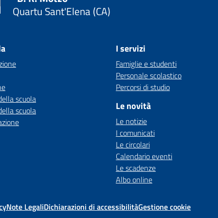
Quartu Sant'Elena (CA)
la
I servizi
zione
Famiglie e studenti
Personale scolastico
ne
Percorsi di studio
della scuola
Le novità
della scuola
Le notizie
azione
I comunicati
Le circolari
Calendario eventi
Le scadenze
Albo online
cy
Note Legali
Dichiarazioni di accessibilità
Gestione cookie