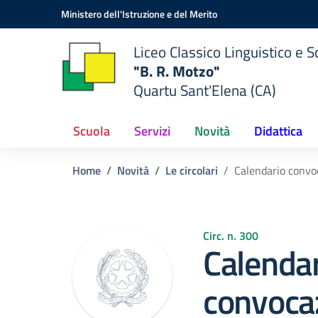
Vai ai contenuti
Vai al menu di navigazione
Vai al footer
Ministero dell'Istruzione e del Merito
Liceo Classico Linguistico e
"B. R. Motzo"
Quartu Sant'Elena (CA)
Scuola
Servizi
Novità
Didattica
Home
Novità
Le circolari
Calendario convoca
Circ. n. 300
Calenda
convocaz