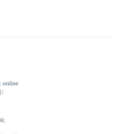
i online
.:
26;