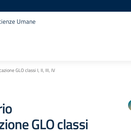
 Scienze Umane
zione GLO classi I, II, III, IV
rio
ione GLO classi