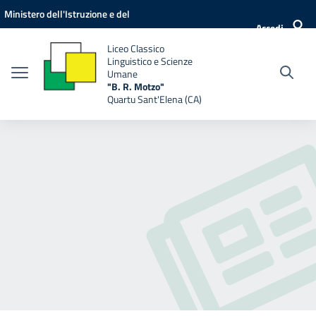
Vai ai contenuti
Vai al menu di navigazione
Vai al footer
Ministero dell'Istruzione e del
Accedi
Merito
Liceo Classico
Linguistico e Scienze
Umane
"B. R. Motzo"
Quartu Sant'Elena (CA)