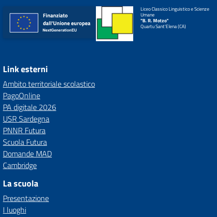
Liceo Classico Linguistico e Scienze
Umane
"B. R. Motzo"
Quartu Sant'Elena (CA)
Link esterni
Ambito territoriale scolastico
PagoOnline
PA digitale 2026
USR Sardegna
PNNR Futura
Scuola Futura
Domande MAD
Cambridge
La scuola
Presentazione
I luoghi