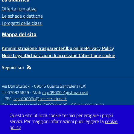
Offerta formativa
Le schede didattiche
I progetti delle classi
Mappa del sito
Amministrazione Trasparente
Albo online
Privacy Policy
Note Legali
Dichiarazioni di accessibilità
Gestione cookie
Seguici su:
Via Don Sturzo 4
-
09045 Quartu Sant'Elena (CA)
Tel 070825629
- Mail:
capc09000e@istruzione.it
- PEC:
capc09000e@pec.istruzione.it
Codice meccanografico: CAPC09000E
- C.F. 92168540927
Questo sito utilizza cookie tecnici per erogare i propri
servizi.
Per maggiori informazioni puoi leggere la
cookie
Concept & Design by
Designers Italia
policy
.
Sito web realizzato con CMS
SCUOLASTICO