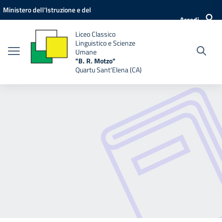
Vai ai contenuti
Vai al menu di navigazione
Vai al footer
Ministero dell'Istruzione e del
Accedi
Merito
Liceo Classico
Linguistico e Scienze
Umane
"B. R. Motzo"
Quartu Sant'Elena (CA)