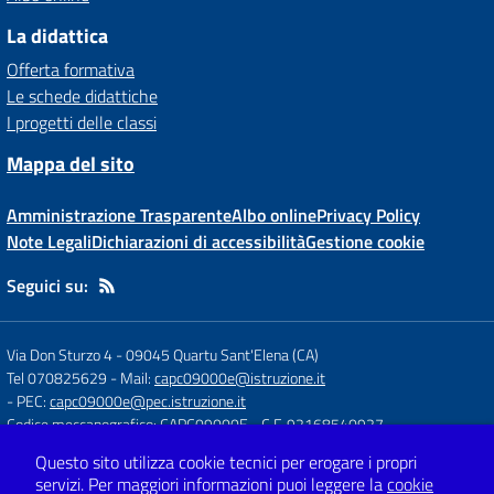
La didattica
Offerta formativa
Le schede didattiche
I progetti delle classi
Mappa del sito
Amministrazione Trasparente
Albo online
Privacy Policy
Note Legali
Dichiarazioni di accessibilità
Gestione cookie
Seguici su:
Via Don Sturzo 4
-
09045 Quartu Sant'Elena (CA)
Tel 070825629
- Mail:
capc09000e@istruzione.it
- PEC:
capc09000e@pec.istruzione.it
Codice meccanografico: CAPC09000E
- C.F. 92168540927
Questo sito utilizza cookie tecnici per erogare i propri
servizi.
Per maggiori informazioni puoi leggere la
cookie
Concept & Design by
Designers Italia