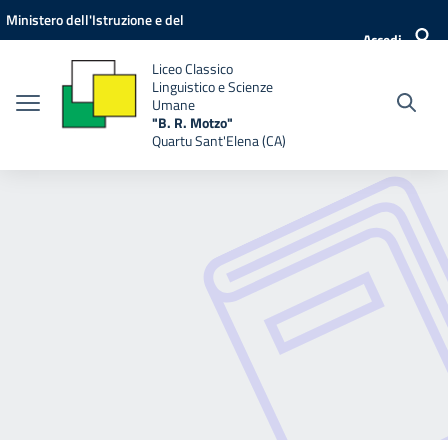
Vai ai contenuti
Vai al menu di navigazione
Vai al footer
Ministero dell'Istruzione e del
Accedi
Merito
Liceo Classico
Linguistico e Scienze
Umane
"B. R. Motzo"
Quartu Sant'Elena (CA)