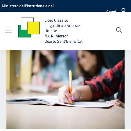
Vai ai contenuti
Vai al menu di navigazione
Vai al footer
Ministero dell'Istruzione e del
Accedi
Merito
Liceo Classico
Linguistico e Scienze
Umane
"B. R. Motzo"
Quartu Sant'Elena (CA)