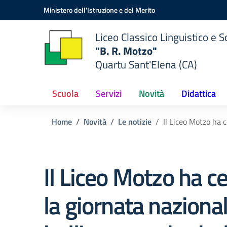
Vai ai contenuti
Vai al menu di navigazione
Vai al footer
Ministero dell'Istruzione e del Merito
Liceo Classico Linguistico e
"B. R. Motzo"
Quartu Sant'Elena (CA)
Scuola
Servizi
Novità
Didattica
Home
Novità
Le notizie
Il Liceo Motzo ha 
Il Liceo Motzo ha c
la giornata naziona