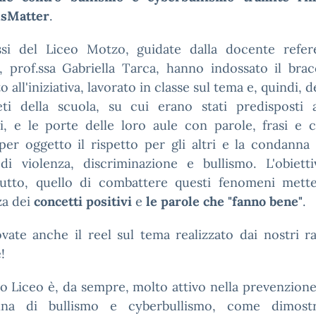
sMatter
.
ssi del Liceo Motzo, guidate dalla docente refer
o, prof.ssa Gabriella Tarca, hanno indossato il brac
o all'iniziativa, lavorato in classe sul tema e, quindi, 
eti della scuola, su cui erano stati predisposti a
i, e le porte delle loro aule con parole, frasi e c
per oggetto il rispetto per gli altri e la condanna
di violenza, discriminazione e bullismo. L'obietti
tutto, quello di combattere questi fenomeni mett
za dei
concetti positivi
e
le parole che "fanno bene"
.
vate anche il reel sul tema realizzato dai nostri r
!
ro Liceo è, da sempre, molto attivo nella prevenzione
na di bullismo e cyberbullismo, come dimost