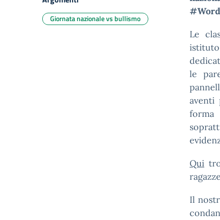
#Word
Giornata nazionale vs bullismo
Le cla
istitut
dedicat
le par
pannell
aventi 
forma 
soprat
eviden
Qui
tro
ragazze
Il nost
condan