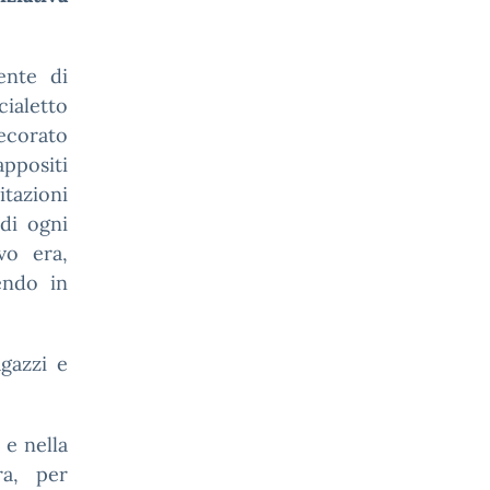
ente di
cialetto
decorato
ppositi
itazioni
 di ogni
vo era,
endo in
agazzi e
 e nella
ra, per