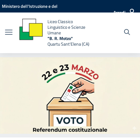
Vai ai contenuti
Vai al menu di navigazione
Vai al footer
Ministero dell'Istruzione e del
Accedi
Merito
Liceo Classico
Linguistico e Scienze
Umane
"B. R. Motzo"
Quartu Sant'Elena (CA)