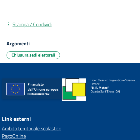
Stampa / Condividi
Argomenti
Chiusura sedi elettorali
Liceo Classico Linguistico e Scienze
Umane
"B. R. Motzo"
Quartu Sant'Elena (CA)
Link esterni
Ambito territoriale scolastico
PagoOnline