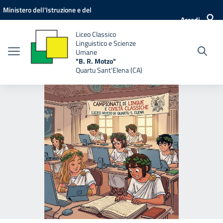
Vai ai contenuti
Vai al menu di navigazione
Vai al footer
Ministero dell'Istruzione e del
Accedi
Merito
Liceo Classico
Linguistico e Scienze
Umane
"B. R. Motzo"
Quartu Sant'Elena (CA)