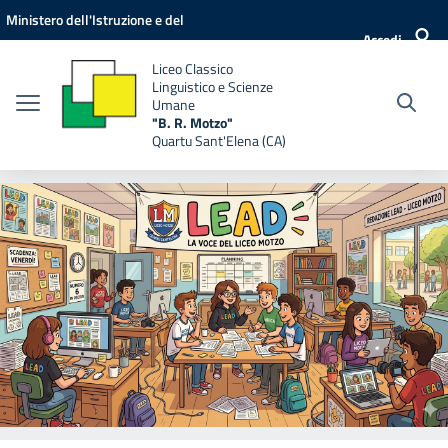
Vai ai contenuti
Vai al menu di navigazione
Vai al footer
Ministero dell'Istruzione e del
Accedi
Merito
Liceo Classico
Linguistico e Scienze
Umane
"B. R. Motzo"
Quartu Sant'Elena (CA)