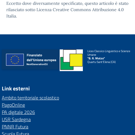
Eccetto dove diversamente specificato, questo articolo è stato
rilasciato sotto
Licenza Creative Commons Attribuzione 4.0
Italia.
Liceo Classico Linguistico e Scienze
Umane
"B. R. Motzo"
Quartu Sant'Elena (CA)
Link esterni
Ambito territoriale scolastico
PagoOnline
PA digitale 2026
USR Sardegna
PNNR Futura
Scuola Futura