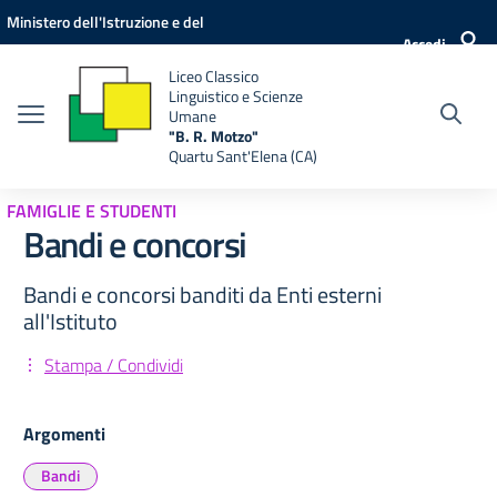
Vai ai contenuti
Vai al menu di navigazione
Vai al footer
Ministero dell'Istruzione e del
Accedi
Merito
Liceo Classico
Linguistico e Scienze
Umane
"B. R. Motzo"
Quartu Sant'Elena (CA)
FAMIGLIE E STUDENTI
Bandi e concorsi
Bandi e concorsi banditi da Enti esterni
all'Istituto
Stampa / Condividi
Argomenti
Bandi