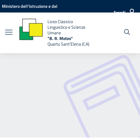
Vai ai contenuti
Vai al menu di navigazione
Vai al footer
Ministero dell'Istruzione e del
Accedi
Merito
Liceo Classico
Linguistico e Scienze
Umane
"B. R. Motzo"
Quartu Sant'Elena (CA)