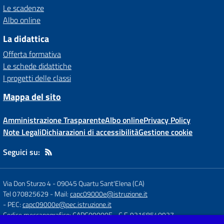
Le scadenze
Albo online
La didattica
Offerta formativa
Le schede didattiche
I progetti delle classi
Mappa del sito
Amministrazione Trasparente
Albo online
Privacy Policy
Note Legali
Dichiarazioni di accessibilità
Gestione cookie
Seguici su:
Via Don Sturzo 4
-
09045 Quartu Sant'Elena (CA)
Tel 070825629
- Mail:
capc09000e@istruzione.it
- PEC:
capc09000e@pec.istruzione.it
Codice meccanografico: CAPC09000E
- C.F. 92168540927