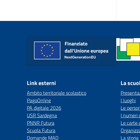
Link esterni
La scuo
Ambito territoriale scolastico
Presenta
PagoOnline
I luoghi
PA digitale 2026
Le perso
USR Sardegna
I numeri 
PNNR Futura
Le carte 
Scuola Futura
Organizz
Domande MAD
La storia