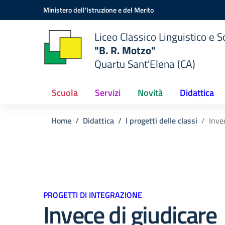
Vai ai contenuti
Vai al menu di navigazione
Vai al footer
Ministero dell'Istruzione e del Merito
Liceo Classico Linguistico e
"B. R. Motzo"
Quartu Sant'Elena (CA)
Scuola
Servizi
Novità
Didattica
Home
Didattica
I progetti delle classi
Inve
PROGETTI DI INTEGRAZIONE
Invece di giudicare