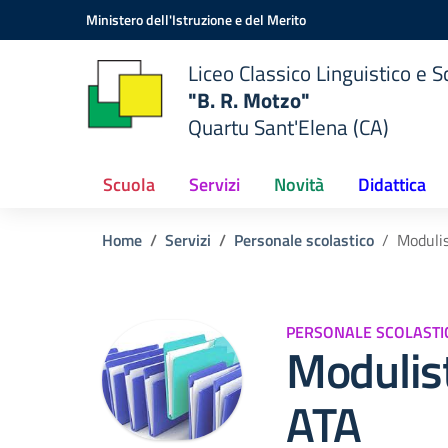
Vai ai contenuti
Vai al menu di navigazione
Vai al footer
Ministero dell'Istruzione e del Merito
Liceo Classico Linguistico e
"B. R. Motzo"
Quartu Sant'Elena (CA)
Scuola
Servizi
Novità
Didattica
Home
Servizi
Personale scolastico
Modulis
PERSONALE SCOLASTI
Modulist
ATA