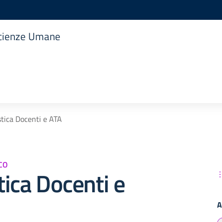
 Scienze Umane
tica Docenti e ATA
CO
ica Docenti e
A