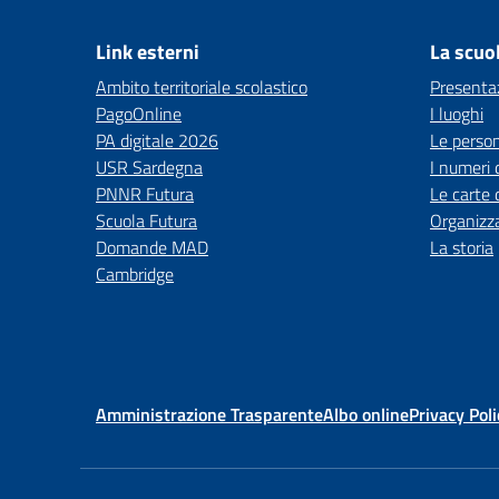
Link esterni
La scuo
Ambito territoriale scolastico
Presenta
PagoOnline
I luoghi
PA digitale 2026
Le perso
USR Sardegna
I numeri 
PNNR Futura
Le carte 
Scuola Futura
Organizz
Domande MAD
La storia
Cambridge
Amministrazione Trasparente
Albo online
Privacy Poli