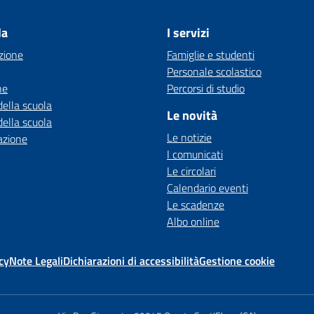
la
I servizi
zione
Famiglie e studenti
Personale scolastico
ne
Percorsi di studio
della scuola
Le novità
della scuola
Le notizie
azione
I comunicati
Le circolari
Calendario eventi
Le scadenze
Albo online
cy
Note Legali
Dichiarazioni di accessibilità
Gestione cookie